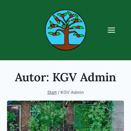
Zum
Inhalt
springen
Autor: KGV Admin
Start
/
KGV Admin